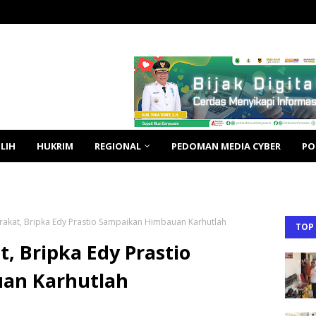
LIH
HUKRIM
REGIONAL
PEDOMAN MEDIA CYBER
PO
rakat, Bripka Edy Prastio Sampaikan Himbauan Karhutlah
TOP
, Bripka Edy Prastio
an Karhutlah