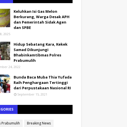
Keluhkan Isi Gas Melon
Berkurang, Warga Desak APH
dan Pemerintah Sidak Agen
dan SPBE
8, 2025
Hidup Sebatang Kara, Kekek
Samad Dikunjungi
Bhabinkamtibmas Polres
Prabumulih
ber 24, 2022
Bunda Baca Muba Thia Yufada
Raih Penghargaan Tertinggi
dari Perpustakaan Nasional RI
September 15, 2021
EGORIES
s Prabumulih
Breaking News