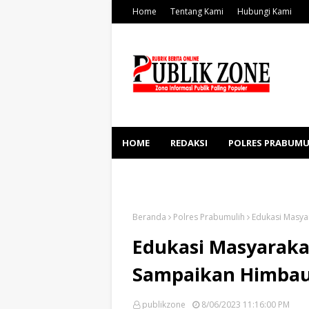
Home
Tentang Kami
Hubungi Kami
HOME
REDAKSI
POLRES PRABUMU
KESEHATAN
SOSBUD
Beranda
Polres Prabumulih
Edukasi Masya
Edukasi Masyarakat
Sampaikan Himbau
publikzone
8/06/2023 11:16:00 PM