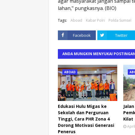
agar masyarakat jangan sampai t
lahan," pungkasnya. (BIO)
Tags:
Aboad
Kabar Polri
Polda Sumsel
Facebook
Twitter
ANDA MUNGKIN MENYUKAI POSTINGAN
ABOAD
AB
Edukasi Hulu Migas ke
Jalan
Sekolah dan Perguruan
Pemk
Tinggi, Cara PHR Zona 4
Kilat
Dorong Motivasi Generasi
Apri
Penerus