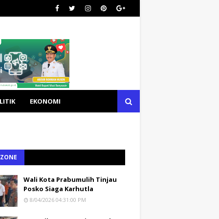
LITIK
EKONOMI
 ZONE
Wali Kota Prabumulih Tinjau
Posko Siaga Karhutla
8/04/2026 04:31:00 PM