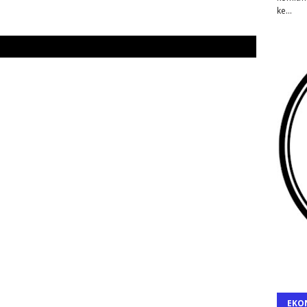
ke…
EKO