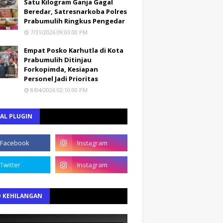
Satu Kilogram Ganja Gagal
Beredar, Satresnarkoba Polres
Prabumulih Ringkus Pengedar
7/31/2026 09:03:00 PM
Empat Posko Karhutla di Kota
Prabumulih Ditinjau
Forkopimda, Kesiapan
Personel Jadi Prioritas
8/04/2026 02:10:00 PM
AL PLUGIN
O KEHILANGAN