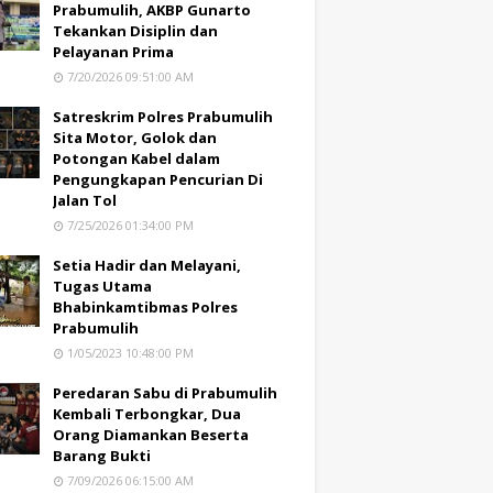
Prabumulih, AKBP Gunarto
Tekankan Disiplin dan
Pelayanan Prima
7/20/2026 09:51:00 AM
Satreskrim Polres Prabumulih
Sita Motor, Golok dan
Potongan Kabel dalam
Pengungkapan Pencurian Di
Jalan Tol
7/25/2026 01:34:00 PM
Setia Hadir dan Melayani,
Tugas Utama
Bhabinkamtibmas Polres
Prabumulih
1/05/2023 10:48:00 PM
Peredaran Sabu di Prabumulih
Kembali Terbongkar, Dua
Orang Diamankan Beserta
Barang Bukti
7/09/2026 06:15:00 AM