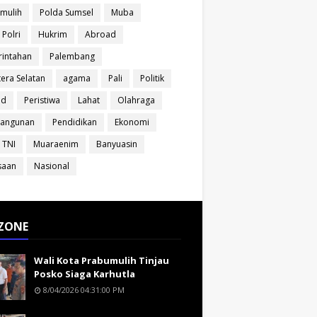
mulih
Polda Sumsel
Muba
 Polri
Hukrim
Abroad
intahan
Palembang
era Selatan
agama
Pali
Politik
ud
Peristiwa
Lahat
Olahraga
angunan
Pendidikan
Ekonomi
 TNI
Muaraenim
Banyuasin
saan
Nasional
ZONE
Wali Kota Prabumulih Tinjau
Posko Siaga Karhutla
8/04/2026 04:31:00 PM