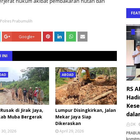
erjerat hukum akibat pembakaran hutan dan
FEA
Polres Prabumulih
Google+
 INI
OAD
ABOAD
RS A
Hadi
Kese
 Rusak di Jirak Jaya,
Lumpur Disingkirkan, Jalan
dala
ab Muba Bergerak
Mekar Jaya Siap
Dikeraskan
DK
l 30, 2026
April 29, 2026
PRABUM
komitm