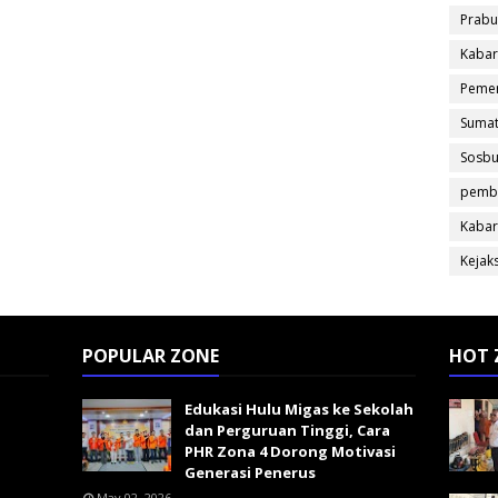
Prabu
Kabar
Pemer
Sumat
Sosb
pemb
Kabar
Kejak
POPULAR ZONE
HOT 
Edukasi Hulu Migas ke Sekolah
dan Perguruan Tinggi, Cara
PHR Zona 4 Dorong Motivasi
Generasi Penerus
May 02, 2026