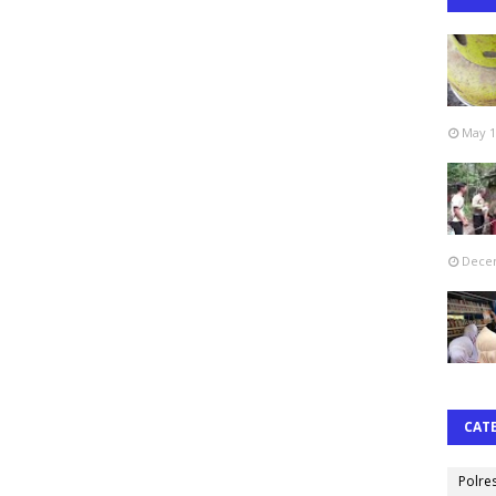
May 1
Decem
CAT
Polre