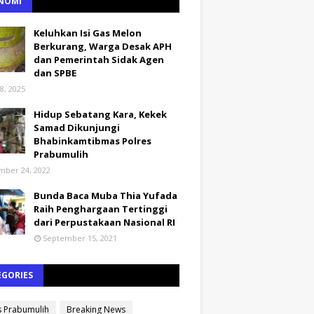
NOMI
Keluhkan Isi Gas Melon
Berkurang, Warga Desak APH
dan Pemerintah Sidak Agen
dan SPBE
8, 2025
Hidup Sebatang Kara, Kekek
Samad Dikunjungi
Bhabinkamtibmas Polres
Prabumulih
ber 24, 2022
Bunda Baca Muba Thia Yufada
Raih Penghargaan Tertinggi
dari Perpustakaan Nasional RI
September 15, 2021
EGORIES
s Prabumulih
Breaking News