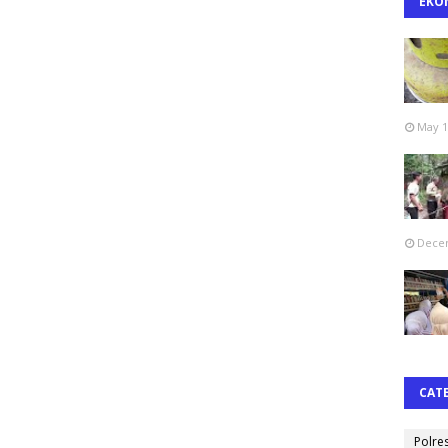
EKO
May 1
Decem
CAT
Polre