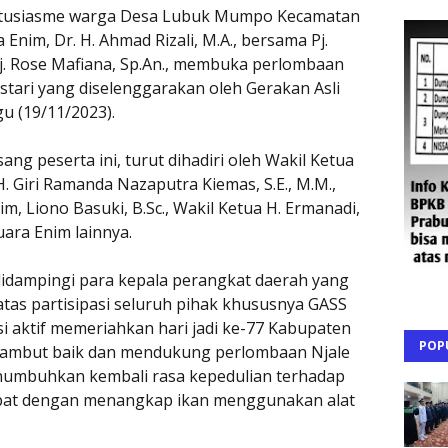
ntusiasme warga Desa Lubuk Mumpo Kecamatan
nim, Dr. H. Ahmad Rizali, M.A., bersama Pj.
j. Rose Mafiana, Sp.An., membuka perlombaan
tari yang diselenggarakan oleh Gerakan Asli
u (19/11/2023).
sang peserta ini, turut dihadiri oleh Wakil Ketua
. Giri Ramanda Nazaputra Kiemas, S.E., M.M.,
 Liono Basuki, B.Sc., Wakil Ketua H. Ermanadi,
ra Enim lainnya.
didampingi para kepala perangkat daerah yang
tas partisipasi seluruh pihak khususnya GASS
asi aktif memeriahkan hari jadi ke-77 Kabupaten
POP
nyambut baik dan mendukung perlombaan Njale
umbuhkan kembali rasa kepedulian terhadap
mpat dengan menangkap ikan menggunakan alat