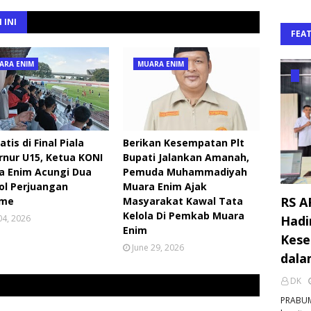
 INI
FEA
ARA ENIM
MUARA ENIM
tis di Final Piala
Berikan Kesempatan Plt
nur U15, Ketua KONI
Bupati Jalankan Amanah,
a Enim Acungi Dua
Pemuda Muhammadiyah
ol Perjuangan
Muara Enim Ajak
RS A
ime
Masyarakat Kawal Tata
Kelola Di Pemkab Muara
Hadi
 04, 2026
Enim
Kese
June 29, 2026
dala
DK
PRABUM