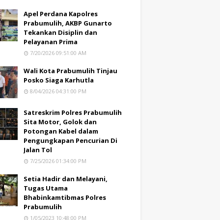
Apel Perdana Kapolres
Prabumulih, AKBP Gunarto
Tekankan Disiplin dan
Pelayanan Prima
7/20/2026 09:51:00 AM
Wali Kota Prabumulih Tinjau
Posko Siaga Karhutla
8/04/2026 04:31:00 PM
Satreskrim Polres Prabumulih
Sita Motor, Golok dan
Potongan Kabel dalam
Pengungkapan Pencurian Di
Jalan Tol
7/25/2026 01:34:00 PM
Setia Hadir dan Melayani,
Tugas Utama
Bhabinkamtibmas Polres
Prabumulih
1/05/2023 10:48:00 PM