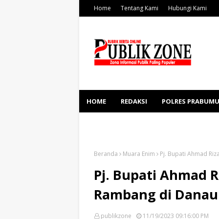
Home
Tentang Kami
Hubungi Kami
HOME
REDAKSI
POLRES PRABUMU
KESEHATAN
SOSBUD
Beranda
Muara Enim
Pj. Bupati Ahmad Riz
Pj. Bupati Ahmad R
Rambang di Danau 
publikzone
11/19/2023 09:16:00 PM