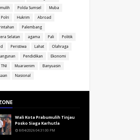
mulih
Polda Sumsel
Muba
 Polri
Hukrim
Abroad
intahan
Palembang
era Selatan
agama
Pali
Politik
ud
Peristiwa
Lahat
Olahraga
angunan
Pendidikan
Ekonomi
 TNI
Muaraenim
Banyuasin
saan
Nasional
ZONE
Wali Kota Prabumulih Tinjau
Posko Siaga Karhutla
8/04/2026 04:31:00 PM