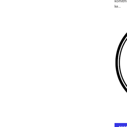
komitm
ke…