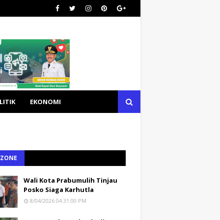
LITIK
EKONOMI
 ZONE
Wali Kota Prabumulih Tinjau
Posko Siaga Karhutla
8/04/2026 04:31:00 PM