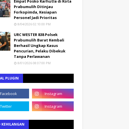
Empat Posko Karhutla di Kota
Prabumulih Ditinjau
Forkopimda, Kesiapan
Personel Jadi Prioritas
8/04/2026 02:10:00 PM
URC WESTER 838 Polsek
Prabumulih Barat Kembali
Berhasil Ungkap Kasus
Pencurian, Pelaku Dibekuk
Tanpa Perlawanan
8/01/2026 08:07:00 PM
AL PLUGIN
O KEHILANGAN