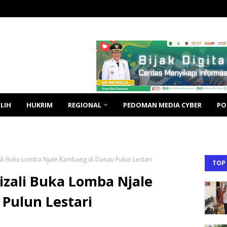
LIH
HUKRIM
REGIONAL
PEDOMAN MEDIA CYBER
PO
ali Buka Lomba Njale Rambang di Danau Pulun Lestari
TOP
izali Buka Lomba Njale
Pulun Lestari