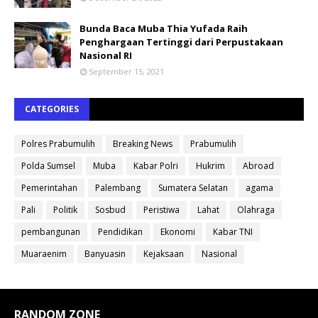
Bunda Baca Muba Thia Yufada Raih
Penghargaan Tertinggi dari Perpustakaan
Nasional RI
September 15, 2021
CATEGORIES
Polres Prabumulih
Breaking News
Prabumulih
Polda Sumsel
Muba
Kabar Polri
Hukrim
Abroad
Pemerintahan
Palembang
Sumatera Selatan
agama
Pali
Politik
Sosbud
Peristiwa
Lahat
Olahraga
pembangunan
Pendidikan
Ekonomi
Kabar TNI
Muaraenim
Banyuasin
Kejaksaan
Nasional
RANDOM ZONE