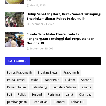
May 18, 2025
Hidup Sebatang Kara, Kekek Samad Dikunjungi
Bhabinkamtibmas Polres Prabumulih
December 24, 2022
Bunda Baca Muba Thia Yufada Raih
Penghargaan Tertinggi dari Perpustakaan
Nasional RI
September 15, 2021
CATEGORIES
Polres Prabumulih
Breaking News
Prabumulih
Polda Sumsel
Muba
Kabar Polri
Hukrim
Abroad
Pemerintahan
Palembang
Sumatera Selatan
agama
Pali
Politik
Sosbud
Peristiwa
Lahat
Olahraga
pembangunan
Pendidikan
Ekonomi
Kabar TNI