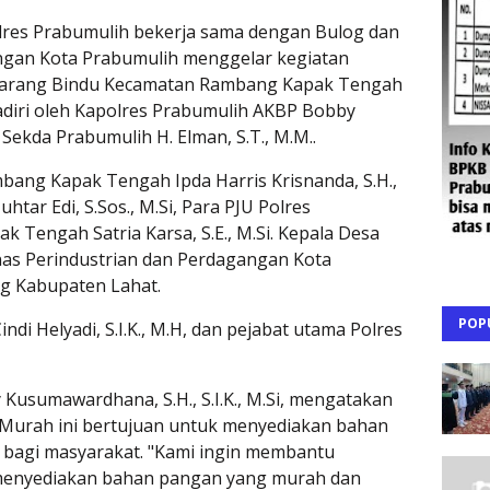
olres Prabumulih bekerja sama dengan Bulog dan
ngan Kota Prabumulih menggelar kegiatan
Karang Bindu Kecamatan Rambang Kapak Tengah
hadiri oleh Kapolres Prabumulih AKBP Bobby
. Sekda Prabumulih H. Elman, S.T., M.M..
mbang Kapak Tengah Ipda Harris Krisnanda, S.H.,
tar Edi, S.Sos., M.Si, Para PJU Polres
 Tengah Satria Karsa, S.E., M.Si. Kepala Desa
inas Perindustrian dan Perdagangan Kota
g Kabupaten Lahat.
POP
i Helyadi, S.I.K., M.H, dan pejabat utama Polres
usumawardhana, S.H., S.I.K., M.Si, mengatakan
Murah ini bertujuan untuk menyediakan bahan
 bagi masyarakat. "Kami ingin membantu
menyediakan bahan pangan yang murah dan