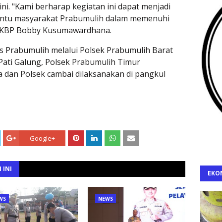
i. "Kami berharap kegiatan ini dapat menjadi
antu masyarakat Prabumulih dalam memenuhi
 AKBP Bobby Kusumawardhana.
es Prabumulih melalui Polsek Prabumulih Barat
ati Galung, Polsek Prabumulih Timur
a dan Polsek cambai dilaksanakan di pangkul
Google+
 INI
EKO
WS
NEWS