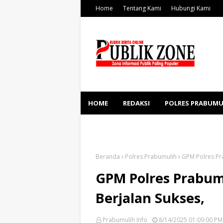
Home
Tentang Kami
Hubungi Kami
HOME
REDAKSI
POLRES PRABUMU
KESEHATAN
SOSBUD
Beranda
Polres Prabumulih
GPM Polres Pr
GPM Polres Prabum
Berjalan Sukses,
Prabumulih Info
8/14/2025 01:09:00 PM