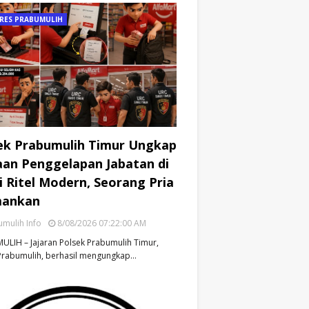
RES PRABUMULIH
ek Prabumulih Timur Ungkap
an Penggelapan Jabatan di
i Ritel Modern, Seorang Pria
mankan
mulih Info
8/08/2026 07:22:00 AM
LIH – Jajaran Polsek Prabumulih Timur,
Prabumulih, berhasil mengungkap…