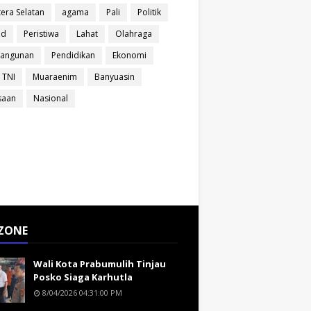
era Selatan
agama
Pali
Politik
ud
Peristiwa
Lahat
Olahraga
angunan
Pendidikan
Ekonomi
 TNI
Muaraenim
Banyuasin
saan
Nasional
ZONE
Wali Kota Prabumulih Tinjau
Posko Siaga Karhutla
8/04/2026 04:31:00 PM