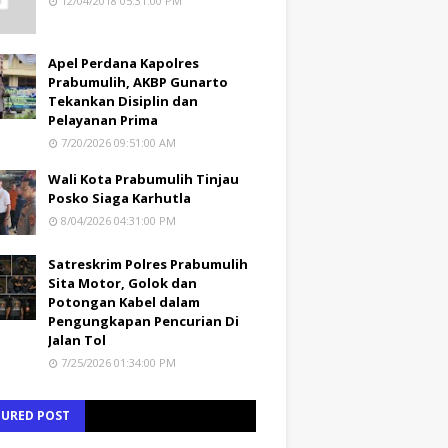
12/04/2018 05:31:00 PM
Apel Perdana Kapolres
Prabumulih, AKBP Gunarto
Tekankan Disiplin dan
Pelayanan Prima
7/20/2026 09:51:00 AM
Wali Kota Prabumulih Tinjau
Posko Siaga Karhutla
8/04/2026 04:31:00 PM
Satreskrim Polres Prabumulih
Sita Motor, Golok dan
Potongan Kabel dalam
Pengungkapan Pencurian Di
Jalan Tol
7/25/2026 01:34:00 PM
TURED POST