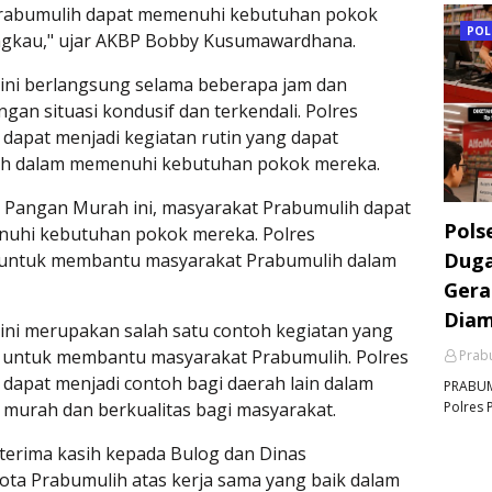
rabumulih dapat memenuhi kebutuhan pokok
POL
ngkau," ujar AKBP Bobby Kusumawardhana.
ini berlangsung selama beberapa jam dan
gan situasi kondusif dan terkendali. Polres
 dapat menjadi kegiatan rutin yang dapat
h dalam memenuhi kebutuhan pokok mereka.
 Pangan Murah ini, masyarakat Prabumulih dapat
Pols
nuhi kebutuhan pokok mereka. Polres
Duga
 untuk membantu masyarakat Prabumulih dalam
Gera
Dia
ni merupakan salah satu contoh kegiatan yang
h untuk membantu masyarakat Prabumulih. Polres
Prabu
 dapat menjadi contoh bagi daerah lain dalam
PRABUMU
Polres 
murah dan berkualitas bagi masyarakat.
erima kasih kepada Bulog dan Dinas
ota Prabumulih atas kerja sama yang baik dalam