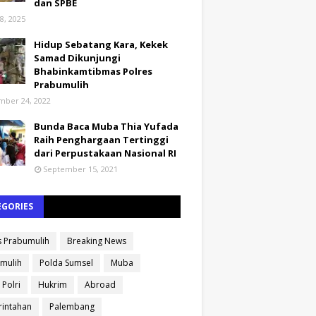
dan SPBE
8, 2025
Hidup Sebatang Kara, Kekek
Samad Dikunjungi
Bhabinkamtibmas Polres
Prabumulih
ber 24, 2022
Bunda Baca Muba Thia Yufada
Raih Penghargaan Tertinggi
dari Perpustakaan Nasional RI
September 15, 2021
EGORIES
s Prabumulih
Breaking News
mulih
Polda Sumsel
Muba
 Polri
Hukrim
Abroad
intahan
Palembang