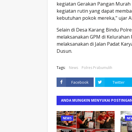
kegiatan Gerakan Pangan Murah in
kegiatan rutin yang dapat memb
kebutuhan pokok mereka," ujar
Selain di Desa Karang Bindu Polr
melaksanakan GPM di Kelurahan P
melaksanakan di Jalan Padat Kary
Dusun.
Tags:
News
Polres Prabumulih
Facebook
Twitter
ANDA MUNGKIN MENYUKAI POSTINGAN
NEWS
NE