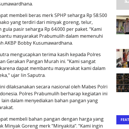
usumawardhana.
dapat membeli beras merk SPHP seharga Rp 58.500
ako yang terdiri dari minyak goreng, telur,
gula pasir seharga Rp 64.000 per paket. "Kami
mbantu masyarakat Prabumulih dalam memenuhi
ah AKBP Bobby Kusumawardhana.
putra mengucapkan terima kasih kepada Polres
tan Gerakan Pangan Murah ini. "Kami sangat
i, karena dapat membantu masyarakat kami dalam
," ujar Iin Saputra.
i dilaksanakan secara nasional oleh Mabes Polri
Indonesia. Polres Prabumulih berharap kegiatan ini
h lain dalam menyediakan bahan pangan yang
rakat.
dapat membeli bahan pangan dengan harga yang
FEA
tuk Minyak Goreng merk "Minyakita". "Kami ingin