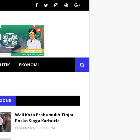
LITIK
EKONOMI
 ZONE
Wali Kota Prabumulih Tinjau
Posko Siaga Karhutla
8/04/2026 04:31:00 PM