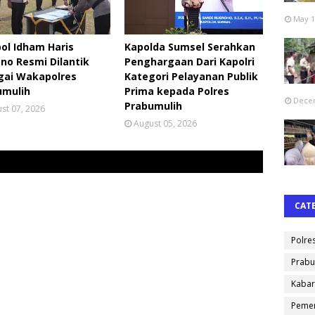
May 1
ol Idham Haris
Kapolda Sumsel Serahkan
no Resmi Dilantik
Penghargaan Dari Kapolri
gai Wakapolres
Kategori Pelayanan Publik
umulih
Prima kepada Polres
Decem
Prabumulih
st 07, 2026
August 05, 2026
CAT
Polre
Prabu
Kabar
Pemer