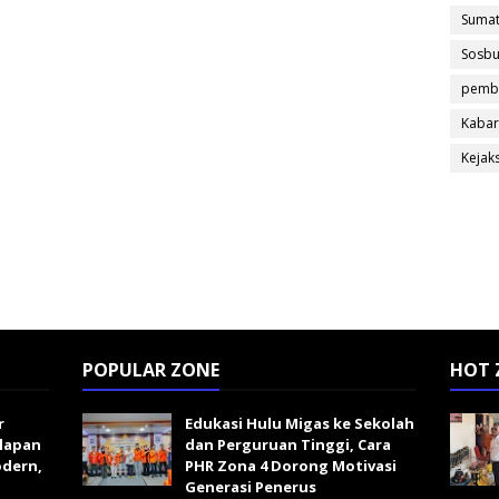
Sumat
Sosb
pemb
Kabar
Kejak
POPULAR ZONE
HOT 
r
Edukasi Hulu Migas ke Sekolah
lapan
dan Perguruan Tinggi, Cara
odern,
PHR Zona 4 Dorong Motivasi
n
Generasi Penerus