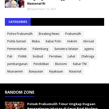
Nasional RI
September 15, 2021
CATEGORIES
Polres Prabumulih
Breaking News
Prabumulih
Polda Sumsel
Muba
Kabar Polri
Hukrim
Abroad
Pemerintahan
Palembang
Sumatera Selatan
agama
Pali
Politik
Sosbud
Peristiwa
Lahat
Olahraga
pembangunan
Pendidikan
Ekonomi
Kabar TNI
Muaraenim
Banyuasin
Kejaksaan
Nasional
RANDOM ZONE
Polsek Prabumulih Timur Ungkap Dugaan
Penggelapan Jabatan di Gerai Ritel Modern,