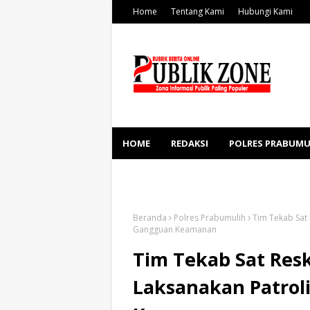
Home
Tentang Kami
Hubungi Kami
HOME
REDAKSI
POLRES PRABUMU
KESEHATAN
SOSBUD
Beranda
Polres Prabumulih
Tim Tekab Sat 
Gangguan Keamanan
Tim Tekab Sat Res
Laksanakan Patrol