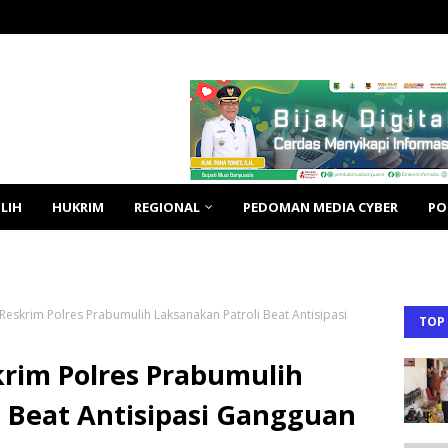
LIH
HUKRIM
REGIONAL
PEDOMAN MEDIA CYBER
PO
Reskrim Polres Prabumulih Laksanakan Patroli Beat Antisipasi
TOP
krim Polres Prabumulih
i Beat Antisipasi Gangguan