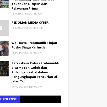
Tekankan Disiplin dan
Pelayanan Prima
7/20/2026 09:51:00 AM
PEDOMAN MEDIA CYBER
12/04/2018 05:31:00 PM
Wali Kota Prabumulih Tinjau
Posko Siaga Karhutla
8/04/2026 04:31:00 PM
Satreskrim Polres Prabumulih
Sita Motor, Golok dan
Potongan Kabel dalam
Pengungkapan Pencurian Di
Jalan Tol
7/25/2026 01:34:00 PM
TURED POST