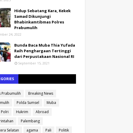
Hidup Sebatang Kara, Kekek
Samad Dikunjungi
Bhabinkamtibmas Polres
Prabumulih
ber 24, 2022
Bunda Baca Muba Thia Yufada
Raih Penghargaan Tertinggi
dari Perpustakaan Nasional RI
September 15, 2021
EGORIES
s Prabumulih
Breaking News
mulih
Polda Sumsel
Muba
 Polri
Hukrim
Abroad
intahan
Palembang
era Selatan
agama
Pali
Politik