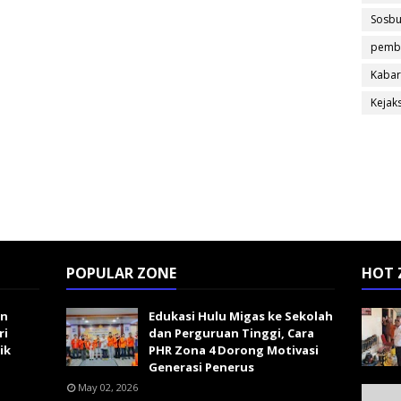
Sosb
pemb
Kabar
Kejak
POPULAR ZONE
HOT 
an
Edukasi Hulu Migas ke Sekolah
ri
dan Perguruan Tinggi, Cara
ik
PHR Zona 4 Dorong Motivasi
Generasi Penerus
May 02, 2026