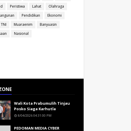
ud
Peristiwa
Lahat
Olahraga
angunan
Pendidikan
Ekonomi
 TNI
Muaraenim
Banyuasin
saan
Nasional
ZONE
Wali Kota Prabumulih Tinjau
Posko Siaga Karhutla
8/04/2026 04:31:00 PM
PEDOMAN MEDIA CYBER