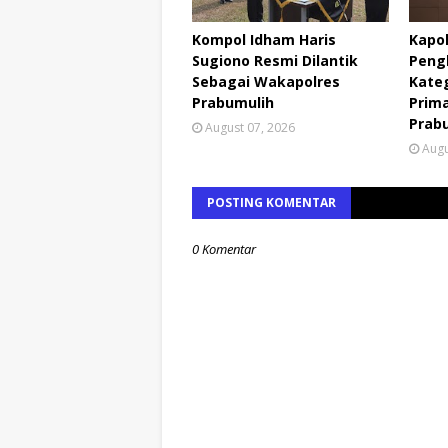
Kompol Idham Haris
Kapo
Sugiono Resmi Dilantik
Pengh
Sebagai Wakapolres
Kateg
Prabumulih
Prima
Prab
August 07, 2026
Augu
POSTING KOMENTAR
0 Komentar