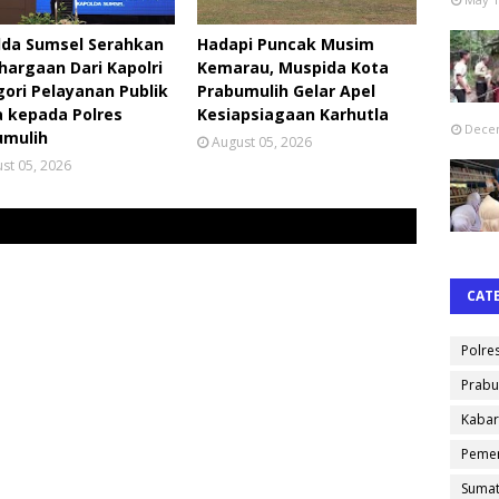
lda Sumsel Serahkan
Hadapi Puncak Musim
argaan Dari Kapolri
Kemarau, Muspida Kota
ori Pelayanan Publik
Prabumulih Gelar Apel
 kepada Polres
Kesiapsiagaan Karhutla
Decem
umulih
August 05, 2026
st 05, 2026
CAT
Polre
Prabu
Kabar
Pemer
Sumat