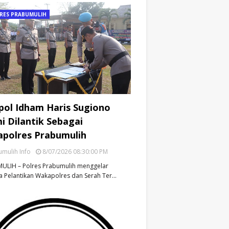
RES PRABUMULIH
ol Idham Haris Sugiono
i Dilantik Sebagai
polres Prabumulih
mulih Info
8/07/2026 08:30:00 PM
ULIH – Polres Prabumulih menggelar
 Pelantikan Wakapolres dan Serah Ter…