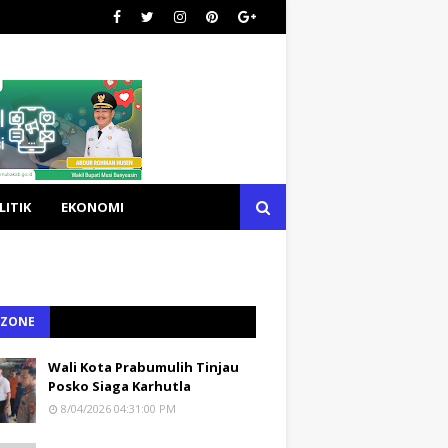
LITIK
EKONOMI
 ZONE
Wali Kota Prabumulih Tinjau
Posko Siaga Karhutla
8/04/2026 04:31:00 PM