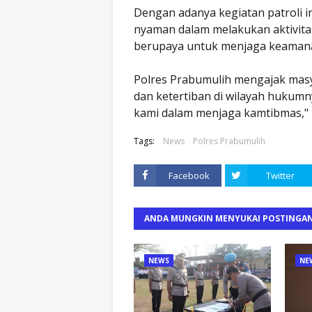
Dengan adanya kegiatan patroli i
nyaman dalam melakukan aktivitas
berupaya untuk menjaga keamanan
Polres Prabumulih mengajak ma
dan ketertiban di wilayah hukum
kami dalam menjaga kamtibmas," u
Tags:
News
Polres Prabumulih
Facebook
Twitter
ANDA MUNGKIN MENYUKAI POSTINGAN
NEWS
NE