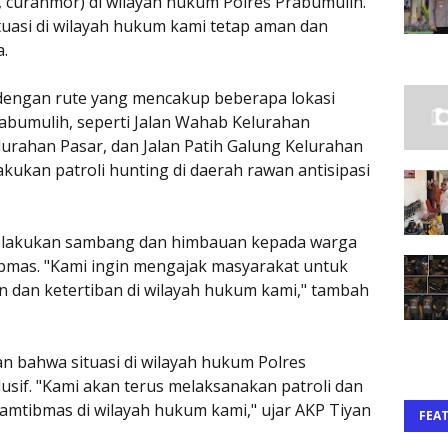
t, curanmor) di wilayah hukum Polres Prabumulih.
uasi di wilayah hukum kami tetap aman dan
a.
n dengan rute yang mencakup beberapa lokasi
abumulih, seperti Jalan Wahab Kelurahan
lurahan Pasar, dan Jalan Patih Galung Kelurahan
akukan patroli hunting di daerah rawan antisipasi
a melakukan sambang dan himbauan kepada warga
bmas. "Kami ingin mengajak masyarakat untuk
dan ketertiban di wilayah hukum kami," tambah
an bahwa situasi di wilayah hukum Polres
sif. "Kami akan terus melaksanakan patroli dan
amtibmas di wilayah hukum kami," ujar AKP Tiyan
FEA