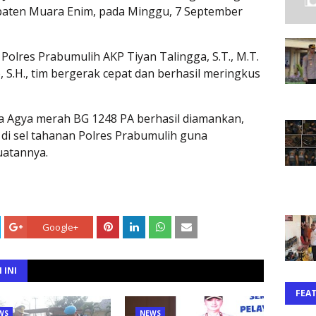
paten Muara Enim, pada Minggu, 7 September
Polres Prabumulih AKP Tiyan Talingga, S.T., M.T.
 S.H., tim bergerak cepat dan berhasil meringkus
a Agya merah BG 1248 PA berhasil diamankan,
di sel tahanan Polres Prabumulih guna
atannya.
Google+
 INI
FEA
WS
NEWS