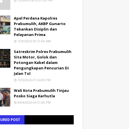
12/04/2018 05:31:00 PM
Apel Perdana Kapolres
Prabumulih, AKBP Gunarto
Tekankan Disiplin dan
Pelayanan Prima
7/20/2026 09:51:00 AM
Satreskrim Polres Prabumulih
Sita Motor, Golok dan
Potongan Kabel dalam
Pengungkapan Pencurian Di
Jalan Tol
7/25/2026 01:34:00 PM
Wali Kota Prabumulih Tinjau
Posko Siaga Karhutla
8/04/2026 04:31:00 PM
TURED POST