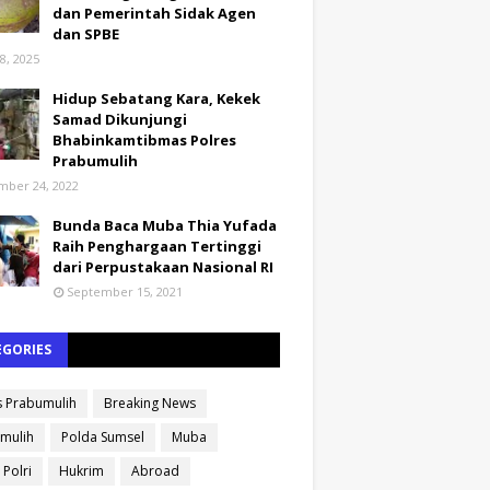
dan Pemerintah Sidak Agen
dan SPBE
8, 2025
Hidup Sebatang Kara, Kekek
Samad Dikunjungi
Bhabinkamtibmas Polres
Prabumulih
ber 24, 2022
Bunda Baca Muba Thia Yufada
Raih Penghargaan Tertinggi
dari Perpustakaan Nasional RI
September 15, 2021
EGORIES
s Prabumulih
Breaking News
mulih
Polda Sumsel
Muba
 Polri
Hukrim
Abroad