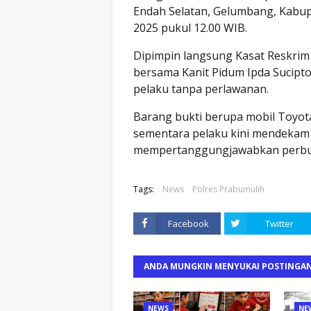
Endah Selatan, Gelumbang, Kabu
2025 pukul 12.00 WIB.
Dipimpin langsung Kasat Reskrim 
bersama Kanit Pidum Ipda Sucipto,
pelaku tanpa perlawanan.
Barang bukti berupa mobil Toyot
sementara pelaku kini mendekam 
mempertanggungjawabkan perbu
Tags:
News
Polres Prabumulih
Facebook
Twitter
ANDA MUNGKIN MENYUKAI POSTINGAN
NEWS
NE