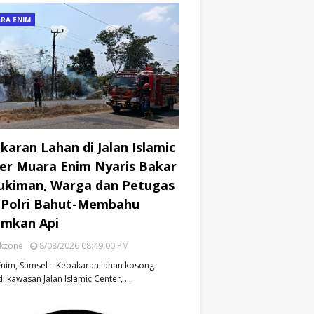
RA ENIM
karan Lahan di Jalan Islamic
er Muara Enim Nyaris Bakar
kiman, Warga dan Petugas
Polri Bahut-Membahu
mkan Api
ikzone
8/08/2026 08:49:00 PM
nim, Sumsel – Kebakaran lahan kosong
di kawasan Jalan Islamic Center, …