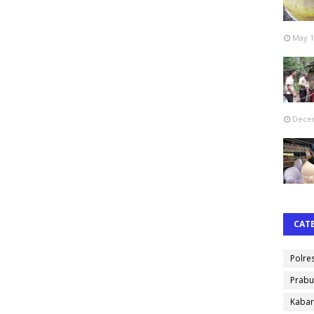
May 1
Decem
CAT
Polre
Prabu
Kabar