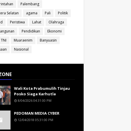
intahan
Palembang
era Selatan
agama
Pali
Politik
ud
Peristiwa
Lahat
Olahraga
angunan
Pendidikan
Ekonomi
 TNI
Muaraenim
Banyuasin
saan
Nasional
ZONE
Wali Kota Prabumulih Tinjau
Posko Siaga Karhutla
8/04/2026 04:31:00 PM
PEDOMAN MEDIA CYBER
12/04/2018 05:31:00 PM