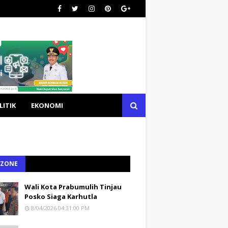
LITIK
EKONOMI
 ZONE
Wali Kota Prabumulih Tinjau
Posko Siaga Karhutla
8/04/2026 04:31:00 PM