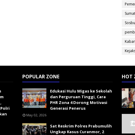
Pemer
Sumat
Sosb
pemb
Kabar
Kejak
POPULAR ZONE
HOT 
n
Edukasi Hulu Migas ke Sekolah
im
dan Perguruan Tinggi, Cara
,
PHR Zona 4 Dorong Motivasi
Polri
Generasi Penerus
kan
May 02, 2026
Sat Reskrim Polres Prabumulih
Ungkap Kasus Curanmor, 2