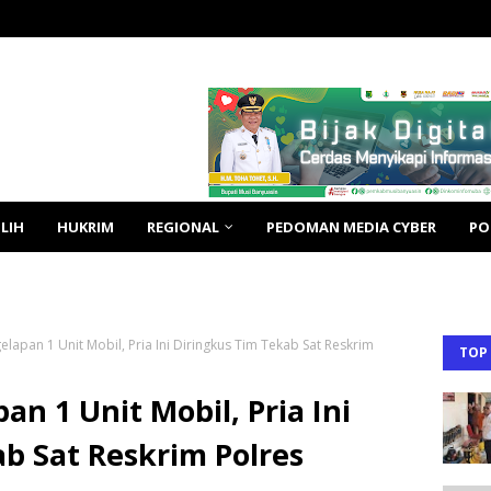
LIH
HUKRIM
REGIONAL
PEDOMAN MEDIA CYBER
PO
lapan 1 Unit Mobil, Pria Ini Diringkus Tim Tekab Sat Reskrim
TOP
n 1 Unit Mobil, Pria Ini
b Sat Reskrim Polres