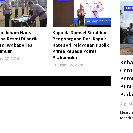
MUA
ol Idham Haris
Kapolda Sumsel Serahkan
no Resmi Dilantik
Penghargaan Dari Kapolri
gai Wakapolres
Kategori Pelayanan Publik
umulih
Prima kepada Polres
Prabumulih
st 07, 2026
Keba
August 05, 2026
Cent
Pemu
PLN-
Pada
publ
Muara E
terjadi 