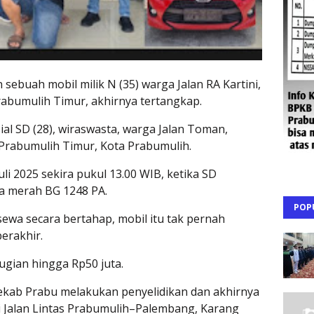
ebuah mobil milik N (35) warga Jalan RA Kartini,
abumulih Timur, akhirnya tertangkap.
sial SD (28), wiraswasta, warga Jalan Toman,
Prabumulih Timur, Kota Prabumulih.
uli 2025 sekira pukul 13.00 WIB, ketika SD
ya merah BG 1248 PA.
POP
ewa secara bertahap, mobil itu tak pernah
berakhir.
gian hingga Rp50 juta.
ekab Prabu melakukan penyelidikan dan akhirnya
 Jalan Lintas Prabumulih–Palembang, Karang