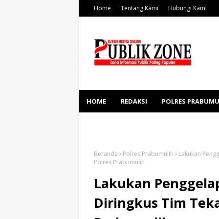
Home
Tentang Kami
Hubungi Kami
HOME
REDAKSI
POLRES PRABUMU
KESEHATAN
SOSBUD
Beranda
Polres Prabumulih
Lakukan Pengge
Polres Prabumulih
Lakukan Penggelapa
Diringkus Tim Teka