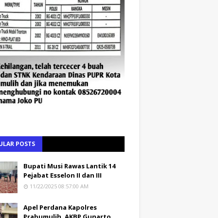
ULAR POSTS
Bupati Musi Rawas Lantik 14
Pejabat Esselon II dan III
11/22/2025 08:57:00 AM
Apel Perdana Kapolres
Prabumulih, AKBP Gunarto