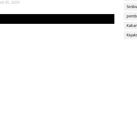
st 05, 2026
Sosb
pemb
Kabar
Kejak