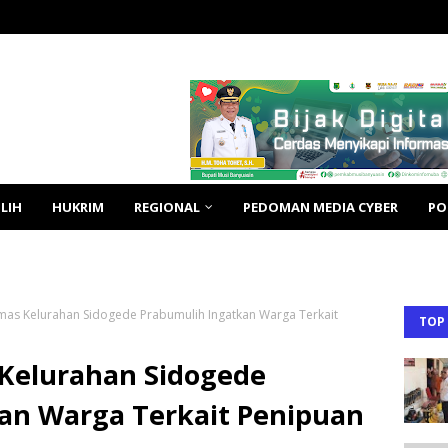
LIH
HUKRIM
REGIONAL
PEDOMAN MEDIA CYBER
PO
as Kelurahan Sidogede Prabumulih Ingatkan Warga Terkait
TOP
Kelurahan Sidogede
an Warga Terkait Penipuan