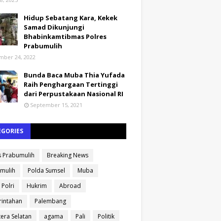
Hidup Sebatang Kara, Kekek
Samad Dikunjungi
Bhabinkamtibmas Polres
Prabumulih
ber 24, 2022
Bunda Baca Muba Thia Yufada
Raih Penghargaan Tertinggi
dari Perpustakaan Nasional RI
September 15, 2021
EGORIES
s Prabumulih
Breaking News
mulih
Polda Sumsel
Muba
 Polri
Hukrim
Abroad
intahan
Palembang
era Selatan
agama
Pali
Politik