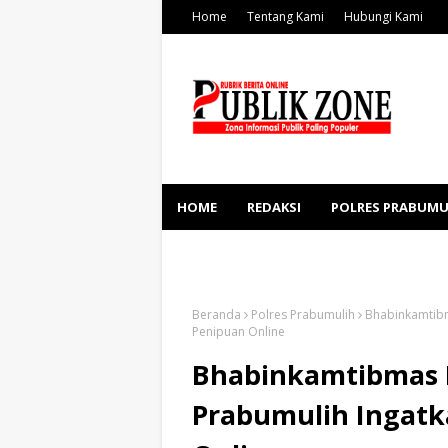
Home
Tentang Kami
Hubungi Kami
HOME
REDAKSI
POLRES PRABUMU
KESEHATAN
SOSBUD
Beranda
Polres Prabumulih
Bhabinkamtibm
Penipuan Online
Bhabinkamtibmas 
Prabumulih Ingatk