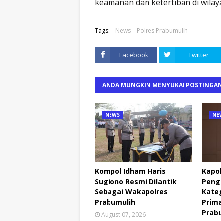
keamanan dan ketertiban di wilay
Tags:
News
Polres Prabumulih
Facebook
Twitter
ANDA MUNGKIN MENYUKAI POSTINGAN
NEWS
NE
Kompol Idham Haris
Kapo
Sugiono Resmi Dilantik
Pengh
Sebagai Wakapolres
Kateg
Prabumulih
Prima
Prab
August 07, 2026