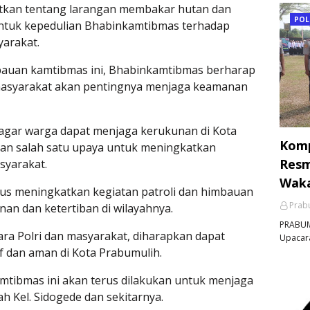
tkan tentang larangan membakar hutan dan
POL
entuk kepedulian Bhabinkamtibmas terhadap
arakat.
bauan kamtibmas ini, Bhabinkamtibmas berharap
asyarakat akan pentingnya menjaga keamanan
agar warga dapat menjaga kerukunan di Kota
Komp
kan salah satu upaya untuk meningkatkan
Resm
yarakat.
Waka
rus meningkatkan kegiatan patroli dan himbauan
Prabu
n dan ketertiban di wilayahnya.
PRABUM
ra Polri dan masyarakat, diharapkan dapat
Upacara
f dan aman di Kota Prabumulih.
mtibmas ini akan terus dilakukan untuk menjaga
h Kel. Sidogede dan sekitarnya.