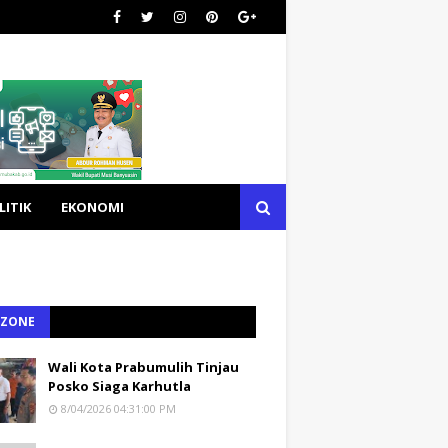
LITIK
EKONOMI
 ZONE
Wali Kota Prabumulih Tinjau
Posko Siaga Karhutla
8/04/2026 04:31:00 PM