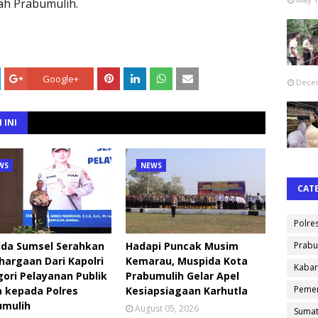
ah Prabumulih.
Google+
Decem
 INI
WS
NEWS
CAT
Polre
lda Sumsel Serahkan
Hadapi Puncak Musim
Prabu
argaan Dari Kapolri
Kemarau, Muspida Kota
Kabar
ori Pelayanan Publik
Prabumulih Gelar Apel
Pemer
 kepada Polres
Kesiapsiagaan Karhutla
umulih
August 05, 2026
Sumat