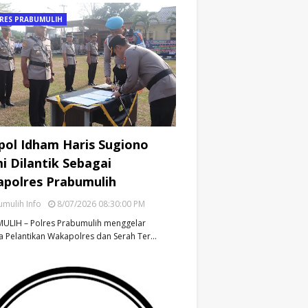
RES PRABUMULIH
ol Idham Haris Sugiono
i Dilantik Sebagai
polres Prabumulih
mulih Info
8/07/2026 08:30:00 PM
ULIH – Polres Prabumulih menggelar
 Pelantikan Wakapolres dan Serah Ter…