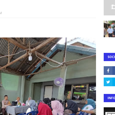
AM
SOCI
INF