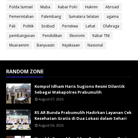
Polda Sumsel
Muba
Kabar Polri
Hukrim
Abroad
Pemerintahan
Palembang
Sumatera Selatan
agama
Pali
Politik
Sosbud
Peristiwa
Lahat
Olahraga
pembangunan
Pendidikan
Ekonomi
Kabar TNI
Muaraenim
Banyuasin
Kejaksaan
Nasional
RANDOM ZONE
Kompol Idham Haris Sugiono Resmi Dilantik
Sebagai Wakapolres Prabumulih
August 07, 2026
RS AR Bunda Prabumulih Hadirkan Layanan Cek
Kesehatan Gratis di Dua Lokasi dalam Sehari
August 06, 2026