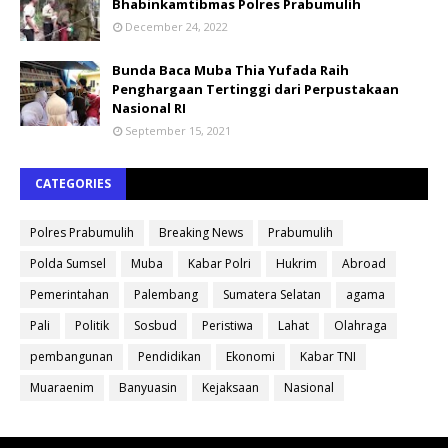
Bhabinkamtibmas Polres Prabumulih
December 24, 2022
Bunda Baca Muba Thia Yufada Raih
Penghargaan Tertinggi dari Perpustakaan
Nasional RI
September 15, 2021
CATEGORIES
Polres Prabumulih
Breaking News
Prabumulih
Polda Sumsel
Muba
Kabar Polri
Hukrim
Abroad
Pemerintahan
Palembang
Sumatera Selatan
agama
Pali
Politik
Sosbud
Peristiwa
Lahat
Olahraga
pembangunan
Pendidikan
Ekonomi
Kabar TNI
Muaraenim
Banyuasin
Kejaksaan
Nasional