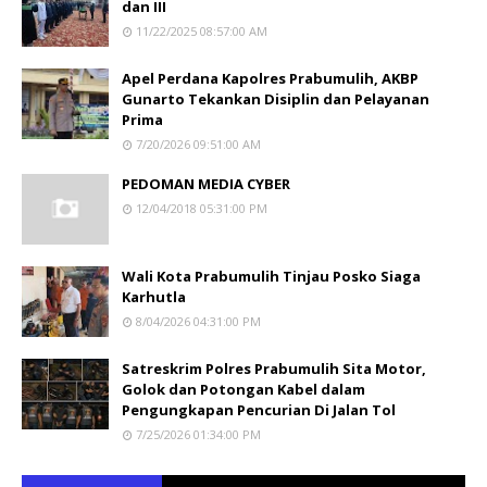
dan III
11/22/2025 08:57:00 AM
Apel Perdana Kapolres Prabumulih, AKBP
Gunarto Tekankan Disiplin dan Pelayanan
Prima
7/20/2026 09:51:00 AM
PEDOMAN MEDIA CYBER
12/04/2018 05:31:00 PM
Wali Kota Prabumulih Tinjau Posko Siaga
Karhutla
8/04/2026 04:31:00 PM
Satreskrim Polres Prabumulih Sita Motor,
Golok dan Potongan Kabel dalam
Pengungkapan Pencurian Di Jalan Tol
7/25/2026 01:34:00 PM