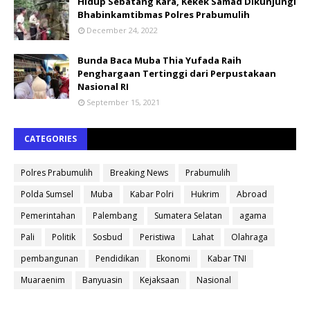
Hidup Sebatang Kara, Kekek Samad Dikunjungi
Bhabinkamtibmas Polres Prabumulih
December 24, 2022
Bunda Baca Muba Thia Yufada Raih
Penghargaan Tertinggi dari Perpustakaan
Nasional RI
September 15, 2021
CATEGORIES
Polres Prabumulih
Breaking News
Prabumulih
Polda Sumsel
Muba
Kabar Polri
Hukrim
Abroad
Pemerintahan
Palembang
Sumatera Selatan
agama
Pali
Politik
Sosbud
Peristiwa
Lahat
Olahraga
pembangunan
Pendidikan
Ekonomi
Kabar TNI
Muaraenim
Banyuasin
Kejaksaan
Nasional