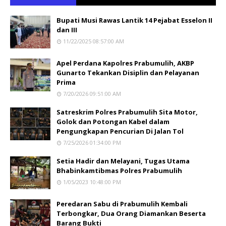
Bupati Musi Rawas Lantik 14 Pejabat Esselon II
dan III
11/22/2025 08:57:00 AM
Apel Perdana Kapolres Prabumulih, AKBP
Gunarto Tekankan Disiplin dan Pelayanan
Prima
7/20/2026 09:51:00 AM
Satreskrim Polres Prabumulih Sita Motor,
Golok dan Potongan Kabel dalam
Pengungkapan Pencurian Di Jalan Tol
7/25/2026 01:34:00 PM
Setia Hadir dan Melayani, Tugas Utama
Bhabinkamtibmas Polres Prabumulih
1/05/2023 10:48:00 PM
Peredaran Sabu di Prabumulih Kembali
Terbongkar, Dua Orang Diamankan Beserta
Barang Bukti