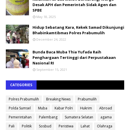
Desak APH dan Pemerintah Sidak Agen dan
SPBE
May 18, 2025
Hidup Sebatang Kara, Kekek Samad Dikunjungi
Bhabinkamtibmas Polres Prabumulih
December 24, 2022
Bunda Baca Muba Thia Yufada Raih
Penghargaan Tertinggi dari Perpustakaan
Nasional RI
September 15, 2021
CATEGORIES
Polres Prabumulih
Breaking News
Prabumulih
Polda Sumsel
Muba
Kabar Polri
Hukrim
Abroad
Pemerintahan
Palembang
Sumatera Selatan
agama
Pali
Politik
Sosbud
Peristiwa
Lahat
Olahraga