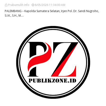
Prabumulih Info
8/05/2026 11:34:00 AM
PALEMBANG – Kapolda Sumatera Selatan, Irjen Pol. Dr. Sandi Nugroho,
S.I.K., S.H., M.…