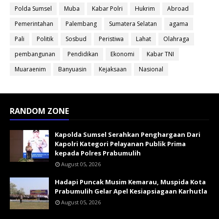
Polda Sumsel
Muba
Kabar Polri
Hukrim
Abroad
Pemerintahan
Palembang
Sumatera Selatan
agama
Pali
Politik
Sosbud
Peristiwa
Lahat
Olahraga
pembangunan
Pendidikan
Ekonomi
Kabar TNI
Muaraenim
Banyuasin
Kejaksaan
Nasional
RANDOM ZONE
Kapolda Sumsel Serahkan Penghargaan Dari
Kapolri Kategori Pelayanan Publik Prima
kepada Polres Prabumulih
August 05, 2026
Hadapi Puncak Musim Kemarau, Muspida Kota
Prabumulih Gelar Apel Kesiapsiagaan Karhutla
August 05, 2026