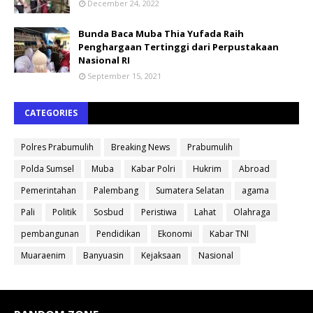
December 24, 2022
Bunda Baca Muba Thia Yufada Raih
Penghargaan Tertinggi dari Perpustakaan
Nasional RI
September 15, 2021
CATEGORIES
Polres Prabumulih
Breaking News
Prabumulih
Polda Sumsel
Muba
Kabar Polri
Hukrim
Abroad
Pemerintahan
Palembang
Sumatera Selatan
agama
Pali
Politik
Sosbud
Peristiwa
Lahat
Olahraga
pembangunan
Pendidikan
Ekonomi
Kabar TNI
Muaraenim
Banyuasin
Kejaksaan
Nasional