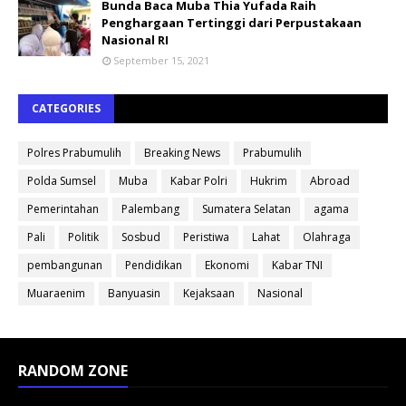
Bunda Baca Muba Thia Yufada Raih
Penghargaan Tertinggi dari Perpustakaan
Nasional RI
September 15, 2021
CATEGORIES
Polres Prabumulih
Breaking News
Prabumulih
Polda Sumsel
Muba
Kabar Polri
Hukrim
Abroad
Pemerintahan
Palembang
Sumatera Selatan
agama
Pali
Politik
Sosbud
Peristiwa
Lahat
Olahraga
pembangunan
Pendidikan
Ekonomi
Kabar TNI
Muaraenim
Banyuasin
Kejaksaan
Nasional
RANDOM ZONE